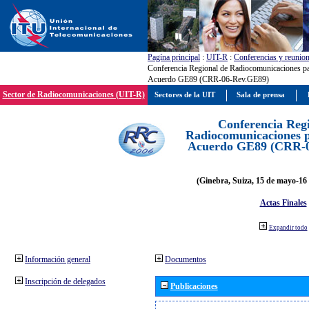
Pagína principal
:
UIT-R
:
Conferencias y reunio
Conferencia Regional de Radiocomunicaciones par
Acuerdo GE89 (CRR-06-Rev.GE89)
Sector de Radiocomunicaciones (UIT-R)
Sectores de la UIT
Sala de prensa
Conferencia Reg
Radiocomunicaciones pa
Acuerdo GE89 (CRR-
(Ginebra, Suiza, 15 de mayo-16 
Actas Finales
Expandir todo
Información general
Documentos
Inscripción de delegados
Publicaciones