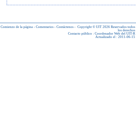
Comienzo de la página
-
Comentarios
-
Contáctenos
-
Copyright © UIT 2026
Reservados todos
los derechos
Contacto público :
Coordenador Web del UIT-R
Actualizado el : 2011-06-15