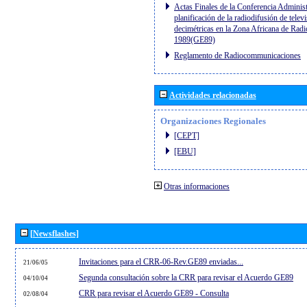
Actas Finales de la Conferencia Administ
planificación de la radiodifusión de telev
decimétricas en la Zona Africana de Radi
1989(GE89)
Reglamento de Radiocommunicaciones
Actividades relacionadas
Organizaciones Regionales
[CEPT]
[EBU]
Otras informaciones
[Newsflashes]
Invitaciones para el CRR-06-Rev.GE89 enviadas...
21/06/05
Segunda consultación sobre la CRR para revisar el Acuerdo GE89
04/10/04
CRR para revisar el Acuerdo GE89 - Consulta
02/08/04