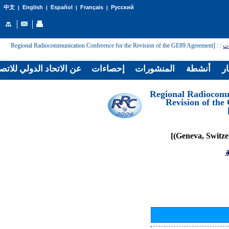
English
Español
Français
Русский
中文
|
|
|
|
: [Regional Radiocommunication Conference for the Revision of the GE89 Agreement
:
ات
ار
أنشطة
المنشورات
إحصاءات
عن الاتحاد الدولي للاتص
[Regional Radiocom
Revision of th
ة