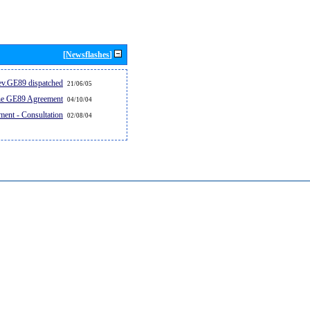
[Newsflashes]
v.GE89 dispatched...
21/06/05
the GE89 Agreement
04/10/04
ent - Consultation
02/08/04