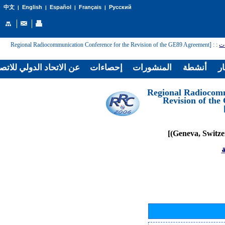
English
Español
Français
Русский
中文
|
|
|
|
: [Regional Radiocommunication Conference for the Revision of the GE89 Agreement
:
ات
ار
أنشطة
المنشورات
إحصاءات
عن الاتحاد الدولي للاتص
[Regional Radiocom
Revision of th
ة