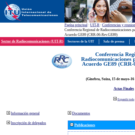
Pagína principal
:
UIT-R
:
Conferencias y reunio
Conferencia Regional de Radiocomunicaciones par
Acuerdo GE89 (CRR-06-Rev.GE89)
Sector de Radiocomunicaciones (UIT-R)
Sectores de la UIT
Sala de prensa
Conferencia Reg
Radiocomunicaciones pa
Acuerdo GE89 (CRR-
(Ginebra, Suiza, 15 de mayo-16 
Actas Finales
Expandir todo
Información general
Documentos
Inscripción de delegados
Publicaciones