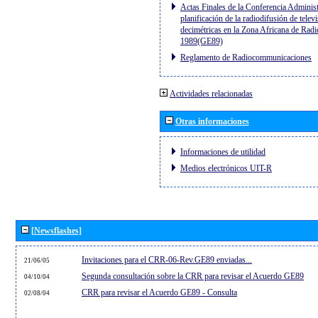
Actas Finales de la Conferencia Administ
planificación de la radiodifusión de telev
decimétricas en la Zona Africana de Radi
1989(GE89)
Reglamento de Radiocommunicaciones
Actividades relacionadas
Otras informaciones
Informaciones de utilidad
Medios electrónicos UIT-R
[Newsflashes]
Invitaciones para el CRR-06-Rev.GE89 enviadas...
21/06/05
Segunda consultación sobre la CRR para revisar el Acuerdo GE89
04/10/04
CRR para revisar el Acuerdo GE89 - Consulta
02/08/04