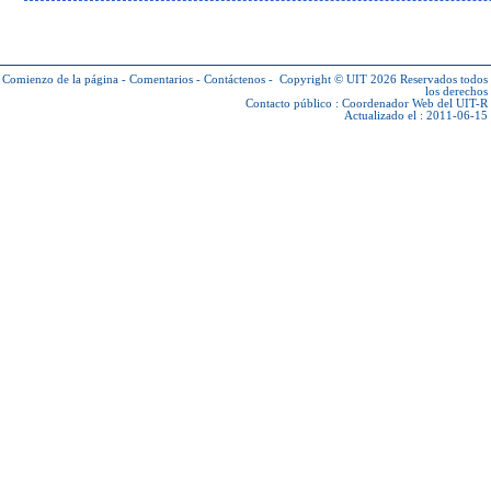
Comienzo de la página
-
Comentarios
-
Contáctenos
-
Copyright © UIT 2026
Reservados todos
los derechos
Contacto público :
Coordenador Web del UIT-R
Actualizado el : 2011-06-15