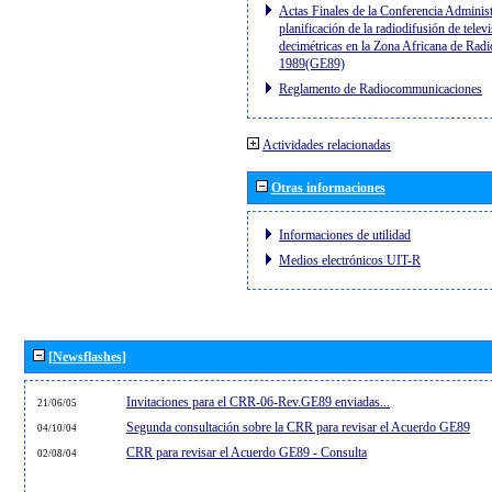
Actas Finales de la Conferencia Administ
planificación de la radiodifusión de telev
decimétricas en la Zona Africana de Radi
1989(GE89)
Reglamento de Radiocommunicaciones
Actividades relacionadas
Otras informaciones
Informaciones de utilidad
Medios electrónicos UIT-R
[Newsflashes]
Invitaciones para el CRR-06-Rev.GE89 enviadas...
21/06/05
Segunda consultación sobre la CRR para revisar el Acuerdo GE89
04/10/04
CRR para revisar el Acuerdo GE89 - Consulta
02/08/04