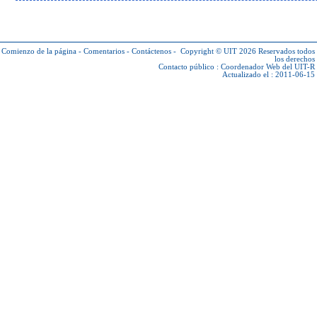
Comienzo de la página
-
Comentarios
-
Contáctenos
-
Copyright © UIT 2026
Reservados todos
los derechos
Contacto público :
Coordenador Web del UIT-R
Actualizado el : 2011-06-15