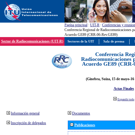
Pagína principal
:
UIT-R
:
Conferencias y reunio
Conferencia Regional de Radiocomunicaciones par
Acuerdo GE89 (CRR-06-Rev.GE89)
Sector de Radiocomunicaciones (UIT-R)
Sectores de la UIT
Sala de prensa
Conferencia Reg
Radiocomunicaciones pa
Acuerdo GE89 (CRR-
(Ginebra, Suiza, 15 de mayo-16 
Actas Finales
Expandir todo
Información general
Documentos
Inscripción de delegados
Publicaciones