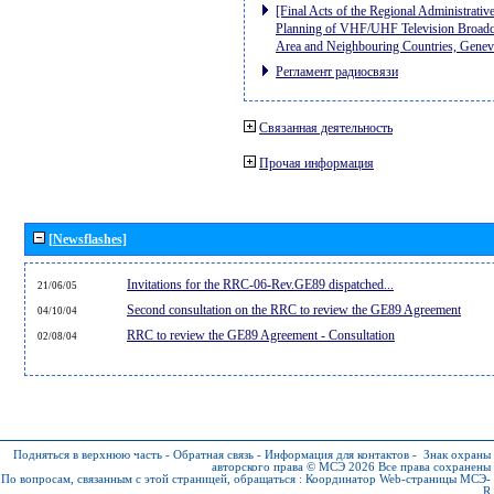
[Final Acts of the Regional Administrativ
Planning of VHF/UHF Television Broadcas
Area and Neighbouring Countries, Gene
Регламент радиосвязи
Связанная деятельность
Прочая информация
[Newsflashes]
Invitations for the RRC-06-Rev.GE89 dispatched...
21/06/05
Second consultation on the RRC to review the GE89 Agreement
04/10/04
RRC to review the GE89 Agreement - Consultation
02/08/04
Подняться в верхнюю часть
-
Обратная связь
-
Информация для контактов
-
Знак охраны
авторского права © МСЭ 2026
Все права сохранены
По вопросам, связанным с этой страницей, обращаться :
Координатор Web-страницы МСЭ-
R