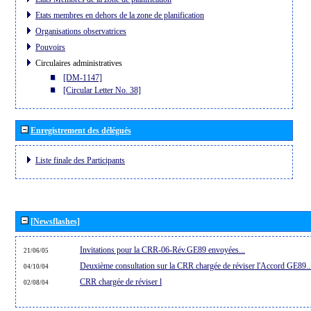
Etats membres en dehors de la zone de planification
Organisations observatrices
Pouvoirs
Circulaires administratives
[DM-1147]
[Circular Letter No. 38]
Enregistrement des délégués
Liste finale des Participants
[Newsflashes]
Invitations pour la CRR-06-Rév.GE89 envoyées...
21/06/05
Deuxième consultation sur la CRR chargée de réviser l'Accord GE89..
04/10/04
CRR chargée de réviser l
02/08/04