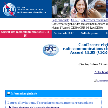
Page principale
:
UIT-R
:
Conférences et réunion
Conférence régionale des radiocommunications c
réviser l´Accord GE89 (CRR-06-Rev.GE89)
Secteur des radiocommunications (UIT-
Secteurs de l'UIT
Salle de presse
E
R)
Conférence régi
radiocommunications cha
´Accord GE89 (CRR
(Genève, Suisse, 15 mai
Actes final
Afficher to
Information générale
Lettres d´invitations, d´enregistrement et autre correspondance
Etats Membres de la zone de planification