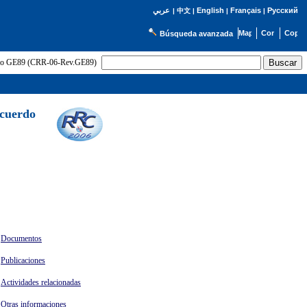
English
Français
Русский
عربي
|
中文
|
|
|
Búsqueda avanzada
uerdo GE89 (CRR-06-Rev.GE89)
Acuerdo
Documentos
Publicaciones
Actividades relacionadas
Otras informaciones