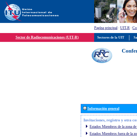
Pagína principal
:
UIT-R
:
Con
Sector de Radiocomunicaciones (UIT-R)
Sectores de la UIT
Sa
Confer
Información general
Invitaciones, registro y otra c
Estados Miembros de la zona de 
Estados Miembros fuera de la zo