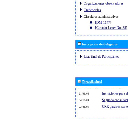
Organizaciones observadoras
Credenciales
Circulares administrativas
[DM-1147]
[Circular Letter No. 38]
Inscripción de delegados
Lista final de Participantes
[Newsflashes]
Invitaciones para 
21/06/05
Segunda consultaci
04/10/04
CRR para revisar 
02/08/04