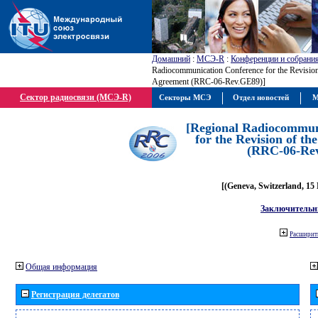
Домашний
:
МСЭ-R
:
Конференции и собрани
Radiocommunication Conference for the Revisio
Agreement (RRC-06-Rev.GE89)]
Сектор радиосвязи (МСЭ-R)
Секторы МСЭ
Отдел новостей
М
[Regional Radiocommun
for the Revision of t
(RRC-06-Re
[(Geneva, Switzerland, 15
Заключительн
Расширить
Общая информация
Регистрация делегатов