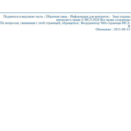
Подняться в верхнюю часть
-
Обратная связь
-
Информация для контактов
-
Знак охраны
авторского права © МСЭ 2026
Все права сохранены
По вопросам, связанным с этой страницей, обращаться :
Координатор Web-страницы МСЭ-
R
Обновлено : 2011-06-15