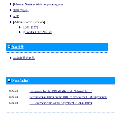
[Member States outside the planning area]
观察员组织
证书
[Administrative Circulars]
[DM-1147]
[Circular Letter No. 38]
代表注册
与会者最后名单
[Newsflashes]
Invitations for the RRC-06-Rev.GE89 dispatched...
21/06/05
Second consultation on the RRC to review the GE89 Agreement
04/10/04
RRC to review the GE89 Agreement - Consultation
02/08/04