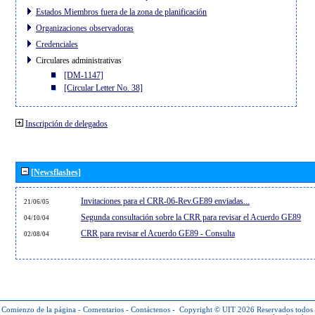
Estados Miembros fuera de la zona de planificación
Organizaciones observadoras
Credenciales
Circulares administrativas
[DM-1147]
[Circular Letter No. 38]
Inscripción de delegados
[Newsflashes]
Invitaciones para el CRR-06-Rev.GE89 enviadas...
21/06/05
Segunda consultación sobre la CRR para revisar el Acuerdo GE89
04/10/04
CRR para revisar el Acuerdo GE89 - Consulta
02/08/04
Comienzo de la página
-
Comentarios
-
Contáctenos
-
Copyright © UIT 2026
Reservados todos