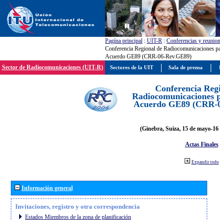
Pagína principal
:
UIT-R
:
Conferencias y reunio
Conferencia Regional de Radiocomunicaciones par
Acuerdo GE89 (CRR-06-Rev.GE89)
Sector de Radiocomunicaciones (UIT-R)
Sectores de la UIT
Sala de prensa
Conferencia Reg
Radiocomunicaciones pa
Acuerdo GE89 (CRR-
(Ginebra, Suiza, 15 de mayo-16 
Actas Finales
Expandir todo
Información general
Invitaciones, registro y otra correspondencia
Estados Miembros de la zona de planificación