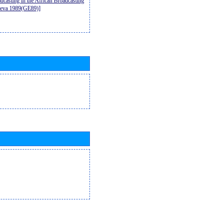
casting in the African Broadcasting
neva 1989(GE89)]