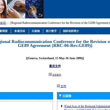
会议
; :
: [Regional Radiocommunication Conference for the Revision of the GE89 Agreemen
新闻室
各项活动
出版物
统计数字
国际电联简介
gional Radiocommunication Conference for the Revision o
GE89 Agreement (RRC-06-Rev.GE89)]
[(Geneva, Switzerland, 15 May-16 June 2006)]
最后文件
全部展开
文件
出版物
[Final Acts of the Regional Administrat