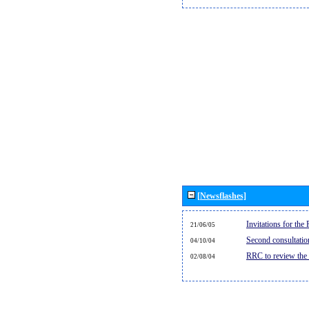
[Newsflashes]
Invitations for th
21/06/05
Second consultati
04/10/04
RRC to review the
02/08/04