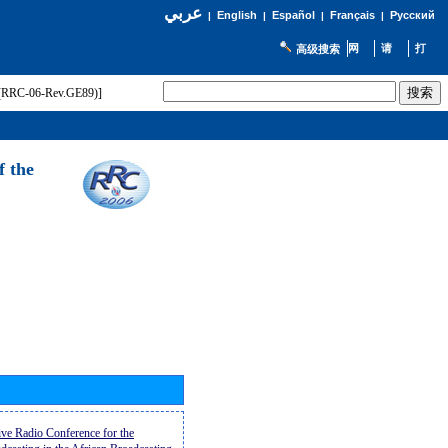
عربي
English
Español
Français
Русский
|
|
|
|
高级搜索
t (RRC-06-Rev.GE89)]
f the
ive Radio Conference for the