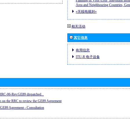
Planning of VHF/UHF Television Broad
Area and Neighbouring Countries, Ge
«无线电规则»
相关活动
其它信息
有用信息
ITU-R 电子设备
e RRC-06-Rev.GE89 dispatched...
on on the RRC to review the GE89 Agreement
 GE89 Agreement - Consultation