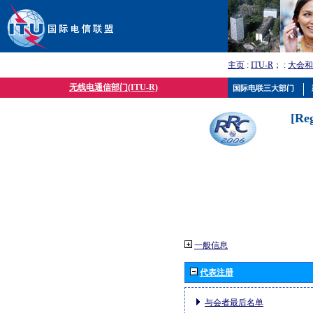
主页
:
ITU-R
； :
大会和
无线电通信部门(ITU-R)
国际电联三大部门
[Re
一般信息
代表注册
与会者最后名单