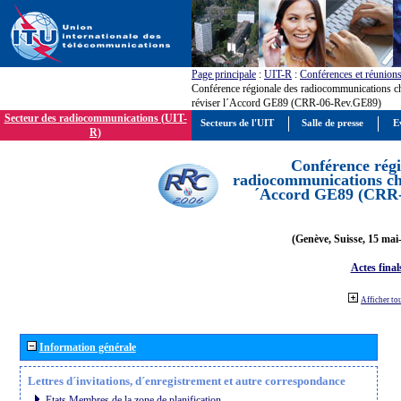
Page principale
:
UIT-R
:
Conférences et réunion
Conférence régionale des radiocommunications c
réviser l´Accord GE89 (CRR-06-Rev.GE89)
Secteur des radiocommunications (UIT-
Secteurs de l'UIT
Salle de presse
E
R)
Conférence régi
radiocommunications cha
´Accord GE89 (CRR
(Genève, Suisse, 15 mai
Actes final
Afficher to
Information générale
Lettres d´invitations, d´enregistrement et autre correspondance
Etats Membres de la zone de planification