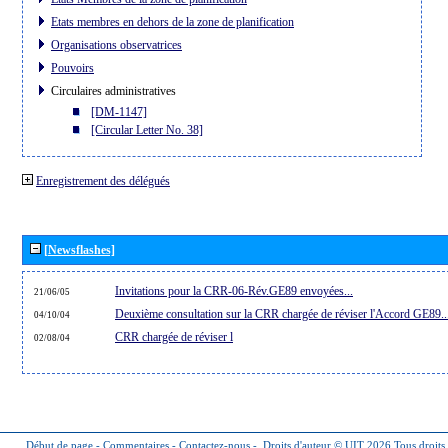
Etats membres en dehors de la zone de planification
Organisations observatrices
Pouvoirs
Circulaires administratives
[DM-1147]
[Circular Letter No. 38]
Enregistrement des délégués
[Newsflashes]
Invitations pour la CRR-06-Rév.GE89 envoyées...
21/06/05
Deuxième consultation sur la CRR chargée de réviser l'Accord GE89..
04/10/04
CRR chargée de réviser l
02/08/04
Début de page
-
Commentaires
-
Contactez-nous
-
Droits d'auteur © UIT 2026
Tous droits