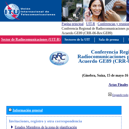
Pagína principal
:
UIT-R
:
Conferencias y reunio
Conferencia Regional de Radiocomunicaciones par
Acuerdo GE89 (CRR-06-Rev.GE89)
Sector de Radiocomunicaciones (UIT-R)
Sectores de la UIT
Sala de prensa
Conferencia Reg
Radiocomunicaciones pa
Acuerdo GE89 (CRR-
(Ginebra, Suiza, 15 de mayo-16 
Actas Finales
Expandir todo
Información general
Invitaciones, registro y otra correspondencia
Estados Miembros de la zona de planificación