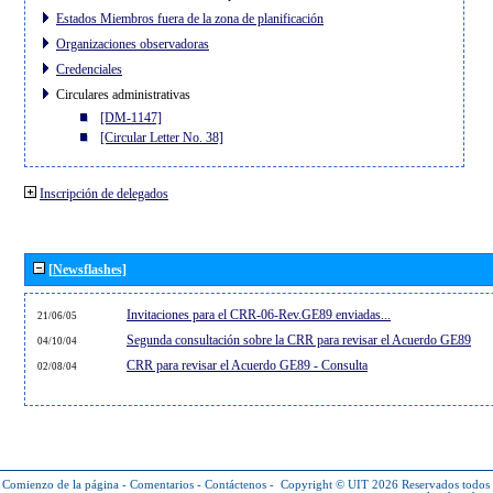
Estados Miembros fuera de la zona de planificación
Organizaciones observadoras
Credenciales
Circulares administrativas
[DM-1147]
[Circular Letter No. 38]
Inscripción de delegados
[Newsflashes]
Invitaciones para el CRR-06-Rev.GE89 enviadas...
21/06/05
Segunda consultación sobre la CRR para revisar el Acuerdo GE89
04/10/04
CRR para revisar el Acuerdo GE89 - Consulta
02/08/04
Comienzo de la página
-
Comentarios
-
Contáctenos
-
Copyright © UIT 2026
Reservados todos