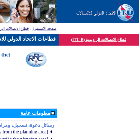
قطاع الاتصالات الرا
:
صفحة الاستقبال
قطاعات الاتحاد الدولي للا
قطاع الاتصالات الراديوية (ITU-R)
 the
معلومات عامة
رسائل دعوة، تسجيل، ومرا
[Member States from the planning area]