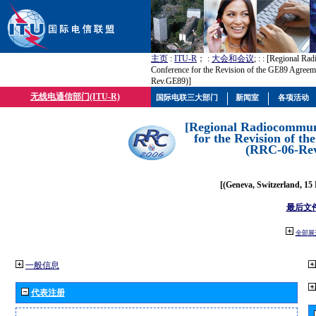
主页
:
ITU-R
； :
大会和会议
; :
: [Regional Ra
Conference for the Revision of the GE89 Agree
Rev.GE89)]
无线电通信部门(ITU-R)
国际电联三大部门
新闻室
各项活动
[Regional Radiocommun
for the Revision of t
(RRC-06-Re
[(Geneva, Switzerland, 15
最后文
全部展
一般信息
代表注册