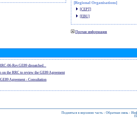
[Regional Organisations]
[CEPT]
[EBU]
Прочая информация
e RRC-06-Rev.GE89 dispatched...
on on the RRC to review the GE89 Agreement
 GE89 Agreement - Consultation
Подняться в верхнюю часть
-
Обратная связь
-
Инф
П