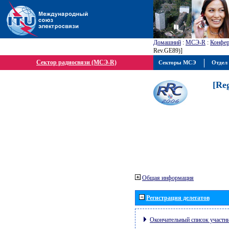
Домашний
:
МСЭ-R
:
Конфер
Rev.GE89)]
Сектор радиосвязи (МСЭ-R)
Секторы МСЭ
Отдел 
[Re
Общая информация
Регистрация делегатов
Окончательный список участн