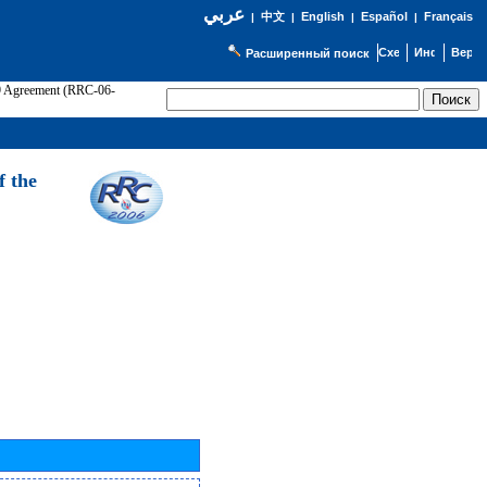
عربي
English
Español
Français
|
中文
|
|
|
Расширенный поиск
89 Agreement (RRC-06-
Э
f the