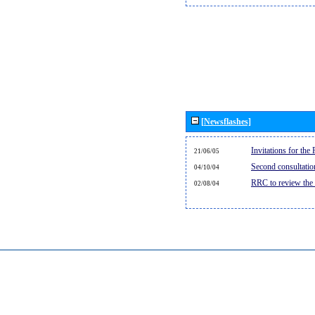
[Newsflashes]
Invitations for th
21/06/05
Second consultati
04/10/04
RRC to review the
02/08/04