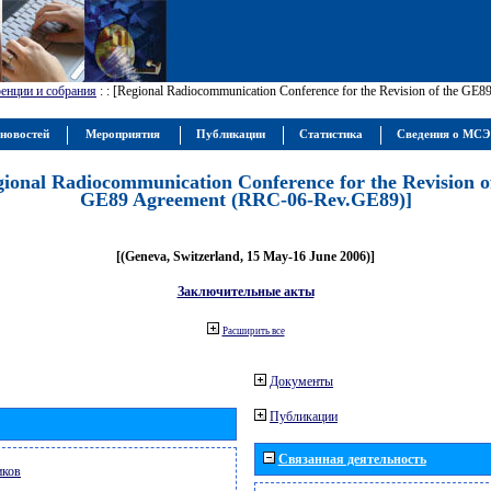
енции и собрания
:
: [Regional Radiocommunication Conference for the Revision of the GE
новостей
Мероприятия
Публикации
Статистика
Сведения о МС
gional Radiocommunication Conference for the Revision o
GE89 Agreement (RRC-06-Rev.GE89)]
[(Geneva, Switzerland, 15 May-16 June 2006)]
Заключительные акты
Расширить все
Документы
Публикации
Связанная деятельность
иков