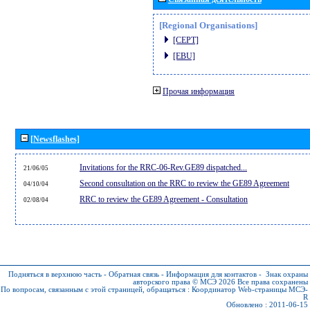
[Regional Organisations]
[CEPT]
[EBU]
Прочая информация
[Newsflashes]
Invitations for the RRC-06-Rev.GE89 dispatched...
21/06/05
Second consultation on the RRC to review the GE89 Agreement
04/10/04
RRC to review the GE89 Agreement - Consultation
02/08/04
Подняться в верхнюю часть
-
Обратная связь
-
Информация для контактов
-
Знак охраны
авторского права © МСЭ 2026
Все права сохранены
По вопросам, связанным с этой страницей, обращаться :
Координатор Web-страницы МСЭ-
R
Обновлено : 2011-06-15