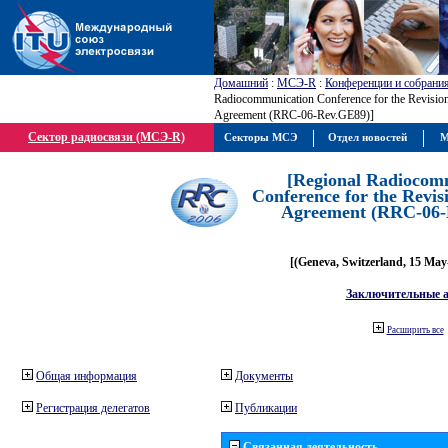
Домашний
:
МСЭ-R
:
Конференции и собрани
Radiocommunication Conference for the Revisio
Agreement (RRC-06-Rev.GE89)]
Сектор радиосвязи (МСЭ-R)
Секторы МСЭ
Отдел новостей
М
[Regional Radiocom
Conference for the Revis
Agreement (RRC-06-
[(Geneva, Switzerland, 15 May
Заключительные 
Расширить все
Общая информация
Документы
Регистрация делегатов
Публикации
Связанная деятельность