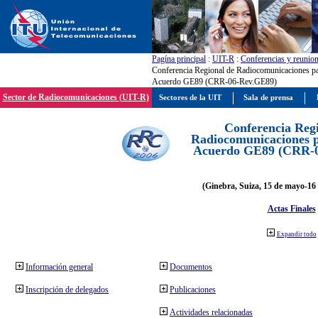
Pagína principal
:
UIT-R
:
Conferencias y reunio
Conferencia Regional de Radiocomunicaciones par
Acuerdo GE89 (CRR-06-Rev.GE89)
Sector de Radiocomunicaciones (UIT-R)
Sectores de la UIT
Sala de prensa
Conferencia Reg
Radiocomunicaciones pa
Acuerdo GE89 (CRR-
(Ginebra, Suiza, 15 de mayo-16 
Actas Finales
Expandir todo
Información general
Documentos
Inscripción de delegados
Publicaciones
Actividades relacionadas