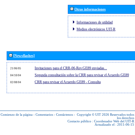
Otras informaciones
Informaciones de utilidad
Medios electrónicos UIT-R
[Newsflashes]
Invitaciones para el CRR-06-Rev.GE89 enviadas...
21/06/05
Segunda consultación sobre la CRR para revisar el Acuerdo GE89
04/10/04
CRR para revisar el Acuerdo GE89 - Consulta
02/08/04
Comienzo de la página
-
Comentarios
-
Contáctenos
-
Copyright © UIT 2026
Reservados todos
los derechos
Contacto público :
Coordenador Web del UIT-R
Actualizado el : 2011-06-15