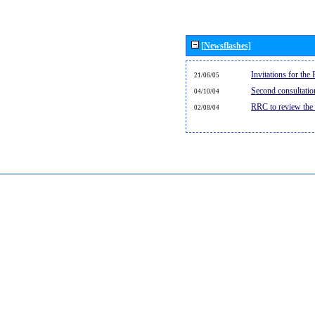
[Newsflashes]
Invitations for th
21/06/05
Second consultati
04/10/04
RRC to review the
02/08/04