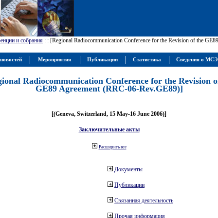
енции и собрания
:
: [Regional Radiocommunication Conference for the Revision of the GE
новостей
Мероприятия
Публикации
Статистика
Сведения о МС
gional Radiocommunication Conference for the Revision o
GE89 Agreement (RRC-06-Rev.GE89)]
[(Geneva, Switzerland, 15 May-16 June 2006)]
Заключительные акты
Расширить все
Документы
Публикации
Связанная деятельность
Прочая информация