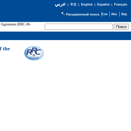
عربي
English
Español
Français
|
中文
|
|
|
Расширенный поиск
89 Agreement (RRC-06-
Э
f the