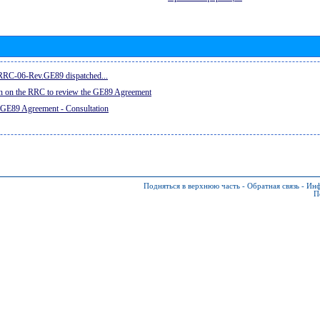
e RRC-06-Rev.GE89 dispatched...
on on the RRC to review the GE89 Agreement
 GE89 Agreement - Consultation
Подняться в верхнюю часть
-
Обратная связь
-
Инф
П