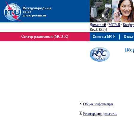
Домашний
:
МСЭ-R
:
Конфер
Rev.GE89)]
Сектор радиосвязи (МСЭ-R)
Секторы МСЭ
Отдел 
[Re
Общая информация
Регистрация делегатов