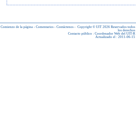
Comienzo de la página
-
Comentarios
-
Contáctenos
-
Copyright © UIT 2026
Reservados todos
los derechos
Contacto público :
Coordenador Web del UIT-R
Actualizado el : 2011-06-15