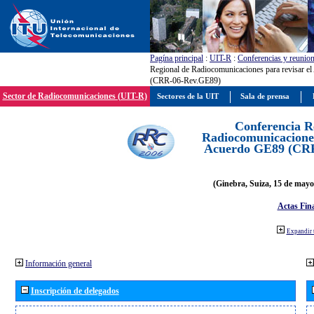
Pagína principal
:
UIT-R
:
Conferencias y reunio
Regional de Radiocomunicaciones para revisar e
(CRR-06-Rev.GE89)
Sector de Radiocomunicaciones (UIT-R)
Sectores de la UIT
Sala de prensa
Conferencia R
Radiocomunicaciones
Acuerdo GE89 (CR
(Ginebra, Suiza, 15 de mayo
Actas Fina
Expandir 
Información general
Inscripción de delegados