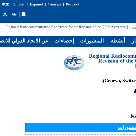
English
Español
Français
Русский
中文
|
|
|
|
: [Regional Radiocommunication Conference for the Revision of the GE89 Agreement
:
ات
ار
أنشطة
المنشورات
إحصاءات
عن الاتحاد الدولي للاتص
[Regional Radiocom
Revision of th
ة
ائق
منشورات