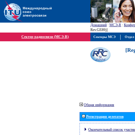
Домашний
:
МСЭ-R
:
Конфер
Rev.GE89)]
Сектор радиосвязи (МСЭ-R)
Секторы МСЭ
Отдел 
[Re
Общая информация
Регистрация делегатов
Окончательный список участн