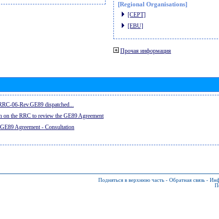
[Regional Organisations]
[CEPT]
[EBU]
Прочая информация
e RRC-06-Rev.GE89 dispatched...
on on the RRC to review the GE89 Agreement
 GE89 Agreement - Consultation
Подняться в верхнюю часть
-
Обратная связь
-
Инф
П