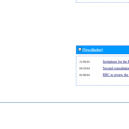
[Newsflashes]
Invitations for th
21/06/05
Second consultati
04/10/04
RRC to review the
02/08/04