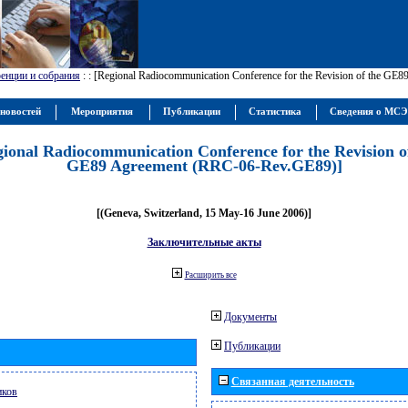
енции и собрания
:
: [Regional Radiocommunication Conference for the Revision of the GE
новостей
Мероприятия
Публикации
Статистика
Сведения о МС
gional Radiocommunication Conference for the Revision o
GE89 Agreement (RRC-06-Rev.GE89)]
[(Geneva, Switzerland, 15 May-16 June 2006)]
Заключительные акты
Расширить все
Документы
Публикации
Связанная деятельность
иков