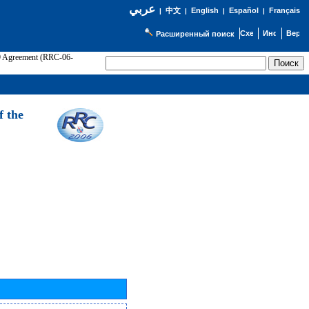
عربي
English
Español
Français
|
中文
|
|
|
Расширенный поиск
89 Agreement (RRC-06-
Э
f the