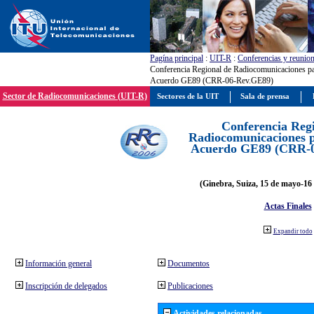
Pagína principal
:
UIT-R
:
Conferencias y reunio
Conferencia Regional de Radiocomunicaciones par
Acuerdo GE89 (CRR-06-Rev.GE89)
Sector de Radiocomunicaciones (UIT-R)
Sectores de la UIT
Sala de prensa
Conferencia Reg
Radiocomunicaciones pa
Acuerdo GE89 (CRR-
(Ginebra, Suiza, 15 de mayo-16 
Actas Finales
Expandir todo
Información general
Documentos
Inscripción de delegados
Publicaciones
Actividades relacionadas