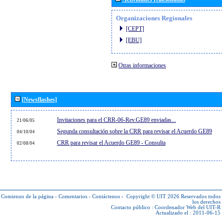
Organizaciones Regionales
[CEPT]
[EBU]
Otras informaciones
[Newsflashes]
Invitaciones para el CRR-06-Rev.GE89 enviadas...
21/06/05
Segunda consultación sobre la CRR para revisar el Acuerdo GE89
04/10/04
CRR para revisar el Acuerdo GE89 - Consulta
02/08/04
Comienzo de la página
-
Comentarios
-
Contáctenos
-
Copyright © UIT 2026
Reservados todos
los derechos
Contacto público :
Coordenador Web del UIT-R
Actualizado el : 2011-06-15