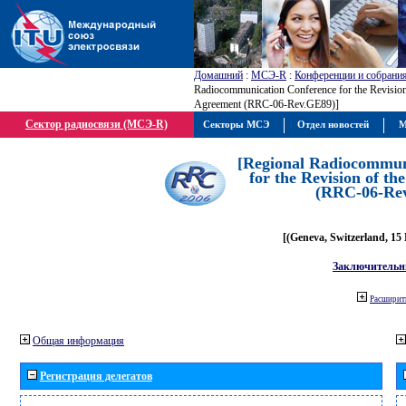
Домашний
:
МСЭ-R
:
Конференции и собрани
Radiocommunication Conference for the Revisio
Agreement (RRC-06-Rev.GE89)]
Сектор радиосвязи (МСЭ-R)
Секторы МСЭ
Отдел новостей
М
[Regional Radiocommun
for the Revision of t
(RRC-06-Re
[(Geneva, Switzerland, 15
Заключительн
Расширить
Общая информация
Регистрация делегатов