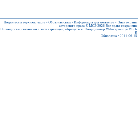
Подняться в верхнюю часть
-
Обратная связь
-
Информация для контактов
-
Знак охраны
авторского права © МСЭ 2026
Все права сохранены
По вопросам, связанным с этой страницей, обращаться :
Координатор Web-страницы МСЭ-
R
Обновлено : 2011-06-15