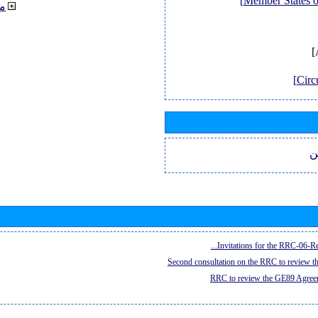
م
ن
Invitations for the RRC-06-Re
Second consultation on the RRC to review 
RRC to review the GE89 Agreem