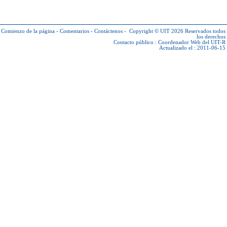
Comienzo de la página
-
Comentarios
-
Contáctenos
-
Copyright © UIT 2026
Reservados todos
los derechos
Contacto público :
Coordenador Web del UIT-R
Actualizado el : 2011-06-15