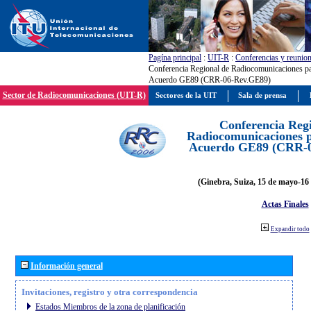
Pagína principal
:
UIT-R
:
Conferencias y reunio
Conferencia Regional de Radiocomunicaciones par
Acuerdo GE89 (CRR-06-Rev.GE89)
Sector de Radiocomunicaciones (UIT-R)
Sectores de la UIT
Sala de prensa
Conferencia Reg
Radiocomunicaciones pa
Acuerdo GE89 (CRR-
(Ginebra, Suiza, 15 de mayo-16 
Actas Finales
Expandir todo
Información general
Invitaciones, registro y otra correspondencia
Estados Miembros de la zona de planificación