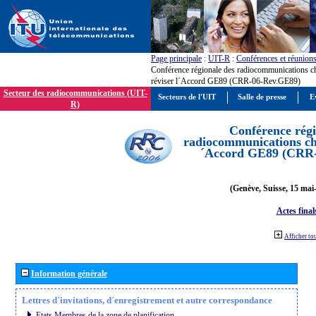
Page principale
:
UIT-R
:
Conférences et réunion
Conférence régionale des radiocommunications c
réviser l´Accord GE89 (CRR-06-Rev.GE89)
Secteur des radiocommunications (UIT-
Secteurs de l'UIT
Salle de presse
E
R)
Conférence régi
radiocommunications cha
´Accord GE89 (CRR
(Genève, Suisse, 15 mai
Actes final
Afficher to
Information générale
Lettres d´invitations, d´enregistrement et autre correspondance
Etats Membres de la zone de planification