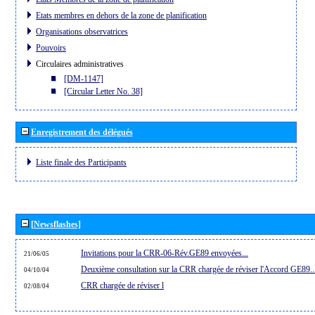
Etats membres en dehors de la zone de planification
Organisations observatrices
Pouvoirs
Circulaires administratives
[DM-1147]
[Circular Letter No. 38]
Enregistrement des délégués
Liste finale des Participants
[Newsflashes]
Invitations pour la CRR-06-Rév.GE89 envoyées...
21/06/05
Deuxième consultation sur la CRR chargée de réviser l'Accord GE89..
04/10/04
CRR chargée de réviser l
02/08/04