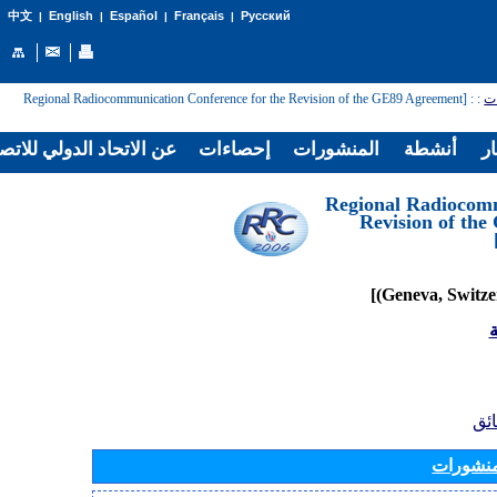
English
Español
Français
Русский
中文
|
|
|
|
: [Regional Radiocommunication Conference for the Revision of the GE89 Agreement
:
ات
ار
أنشطة
المنشورات
إحصاءات
عن الاتحاد الدولي للاتص
[Regional Radiocom
Revision of th
ة
ائق
منشورات