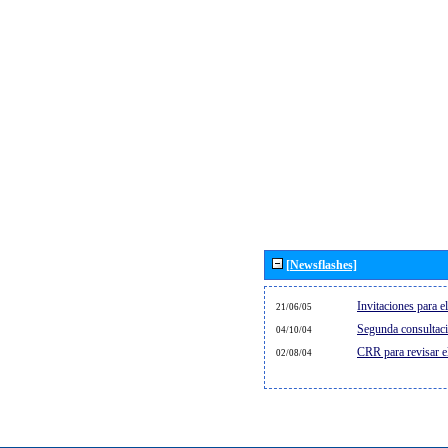
[Newsflashes]
Invitaciones para 
21/06/05
Segunda consultaci
04/10/04
CRR para revisar 
02/08/04