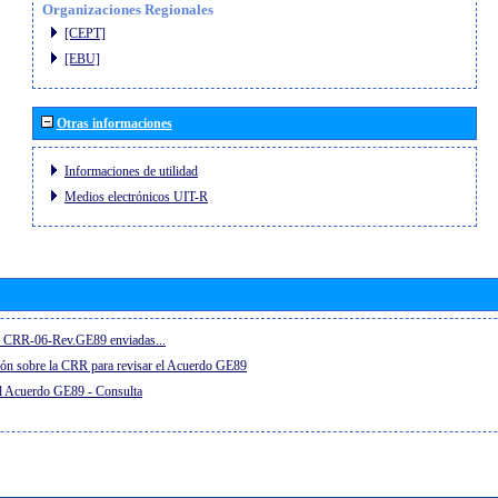
Organizaciones Regionales
[CEPT]
[EBU]
Otras informaciones
Informaciones de utilidad
Medios electrónicos UIT-R
el CRR-06-Rev.GE89 enviadas...
ón sobre la CRR para revisar el Acuerdo GE89
el Acuerdo GE89 - Consulta