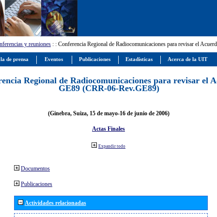
ferencias y reuniones
:
: Conferencia Regional de Radiocomunicaciones para revisar el Ac
la de prensa
Eventos
Publicaciones
Estadísticas
Acerca de la UIT
encia Regional de Radiocomunicaciones para revisar el 
GE89 (CRR-06-Rev.GE89)
(Ginebra, Suiza, 15 de mayo-16 de junio de 2006)
Actas Finales
Expandir todo
Documentos
Publicaciones
Actividades relacionadas