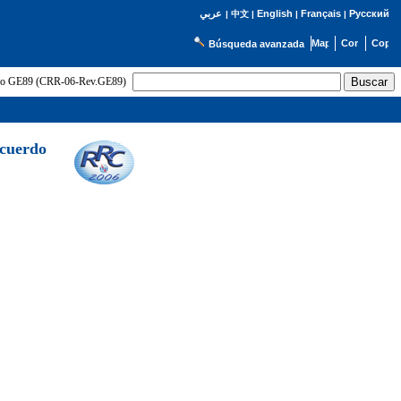
English
Français
Русский
عربي
|
中文
|
|
|
Búsqueda avanzada
uerdo GE89 (CRR-06-Rev.GE89)
Acuerdo