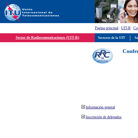
Pagína principal
:
UIT-R
:
Con
Sector de Radiocomunicaciones (UIT-R)
Sectores de la UIT
Sa
Confer
Información general
Inscripción de delegados