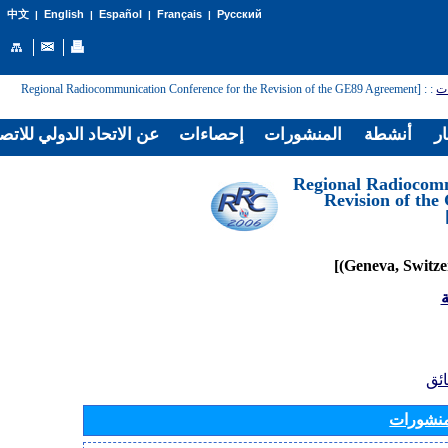
English
Español
Français
Русский
中文
|
|
|
|
: [Regional Radiocommunication Conference for the Revision of the GE89 Agreement
:
ات
ار
أنشطة
المنشورات
إحصاءات
عن الاتحاد الدولي للاتص
[Regional Radiocom
Revision of th
ة
ائق
منشورات