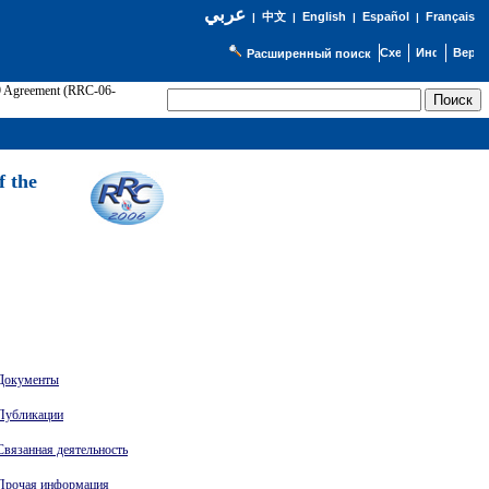
عربي
English
Español
Français
|
中文
|
|
|
Расширенный поиск
89 Agreement (RRC-06-
Э
f the
Документы
Публикации
Связанная деятельность
Прочая информация