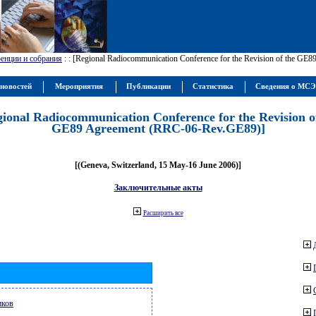
енции и собрания
:
: [Regional Radiocommunication Conference for the Revision of the GE
новостей
Мероприятия
Публикации
Статистика
Сведения о МС
gional Radiocommunication Conference for the Revision o
GE89 Agreement (RRC-06-Rev.GE89)]
[(Geneva, Switzerland, 15 May-16 June 2006)]
Заключительные акты
Расширить все
иков