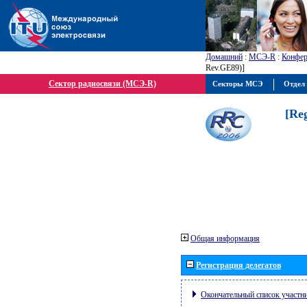
Домашний
:
МСЭ-R
:
Конфер
Rev.GE89)]
Сектор радиосвязи (МСЭ-R)
Секторы МСЭ
Отдел 
[Re
Общая информация
Регистрация делегатов
Окончательный список участн