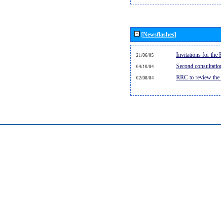
[Newsflashes]
Invitations for th
21/06/05
Second consultati
04/10/04
RRC to review the
02/08/04