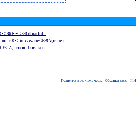
e RRC-06-Rev.GE89 dispatched...
on on the RRC to review the GE89 Agreement
 GE89 Agreement - Consultation
Подняться в верхнюю часть
-
Обратная связь
-
Инф
П