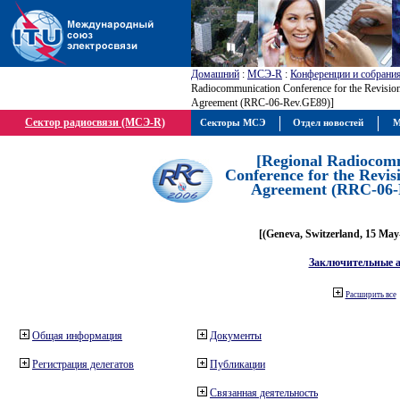
Домашний
:
МСЭ-R
:
Конференции и собрани
Radiocommunication Conference for the Revisio
Agreement (RRC-06-Rev.GE89)]
Сектор радиосвязи (МСЭ-R)
Секторы МСЭ
Отдел новостей
М
[Regional Radiocom
Conference for the Revis
Agreement (RRC-06-
[(Geneva, Switzerland, 15 May
Заключительные 
Расширить все
Общая информация
Документы
Регистрация делегатов
Публикации
Связанная деятельность