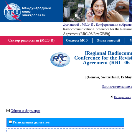
Домашний
:
МСЭ-R
:
Конференции и собрани
Radiocommunication Conference for the Revisio
Agreement (RRC-06-Rev.GE89)]
Сектор радиосвязи (МСЭ-R)
Секторы МСЭ
Отдел новостей
М
[Regional Radiocom
Conference for the Revis
Agreement (RRC-06-
[(Geneva, Switzerland, 15 May
Заключительные 
Расширить все
Общая информация
Регистрация делегатов