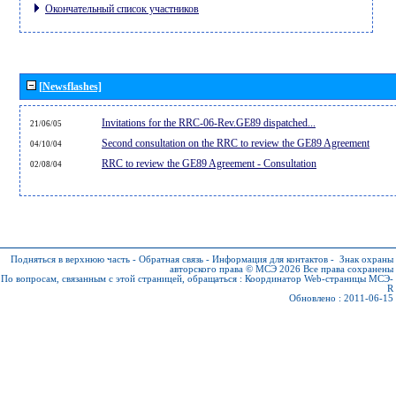
Окончательный список участников
[Newsflashes]
Invitations for the RRC-06-Rev.GE89 dispatched...
21/06/05
Second consultation on the RRC to review the GE89 Agreement
04/10/04
RRC to review the GE89 Agreement - Consultation
02/08/04
Подняться в верхнюю часть
-
Обратная связь
-
Информация для контактов
-
Знак охраны
авторского права © МСЭ 2026
Все права сохранены
По вопросам, связанным с этой страницей, обращаться :
Координатор Web-страницы МСЭ-
R
Обновлено : 2011-06-15