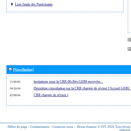
Liste finale des Participants
[Newsflashes]
Invitations pour la CRR-06-Rév.GE89 envoyées...
21/06/05
Deuxième consultation sur la CRR chargée de réviser l'Accord GE89..
04/10/04
CRR chargée de réviser l
02/08/04
Début de page
-
Commentaires
-
Contactez-nous
-
Droits d'auteur © UIT 2026
Tous droits
réservés