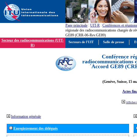
Page principale
:
UIT-R
:
Conférences et réunion
régionale des radiocommunications chargée de ré
GE89 (CRR-06-Rev.GE89)
Secteur des radiocommunications (UIT-
Secteurs de l'UIT
Salle de presse
E
R)
Conférence rég
radiocommunications ch
´Accord GE89 (CR
(Genève, Suisse, 15 ma
Actes fin
Afficher 
Information générale
Enregistrement des délégués