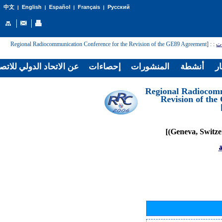
English
Español
Français
Русский
中文
|
|
|
|
: [Regional Radiocommunication Conference for the Revision of the GE89 Agreement
:
ات
ار
أنشطة
المنشورات
إحصاءات
عن الاتحاد الدولي للاتص
[Regional Radiocom
Revision of th
ة