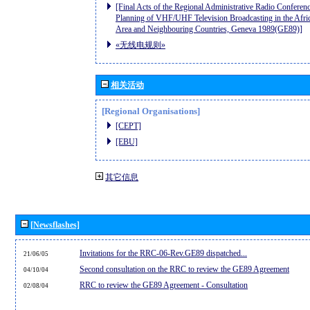
[Final Acts of the Regional Administrative Radio Conferenc
Planning of VHF/UHF Television Broadcasting in the Afri
Area and Neighbouring Countries, Geneva 1989(GE89)]
«无线电规则»
相关活动
[Regional Organisations]
[CEPT]
[EBU]
其它信息
[Newsflashes]
Invitations for the RRC-06-Rev.GE89 dispatched...
21/06/05
Second consultation on the RRC to review the GE89 Agreement
04/10/04
RRC to review the GE89 Agreement - Consultation
02/08/04