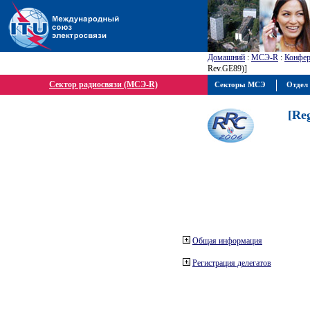
Домашний
:
МСЭ-R
:
Конфер
Rev.GE89)]
Сектор радиосвязи (МСЭ-R)
Секторы МСЭ
Отдел 
[Re
Общая информация
Регистрация делегатов