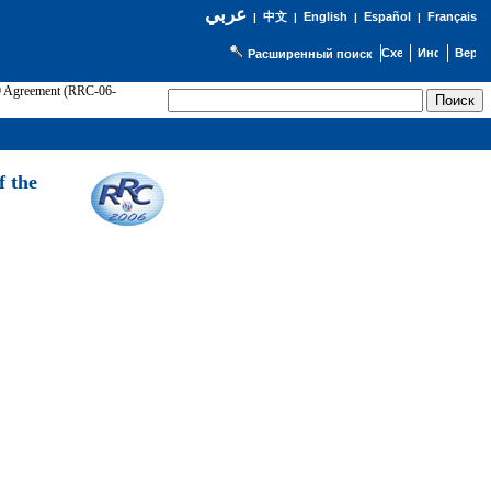
عربي
English
Español
Français
|
中文
|
|
|
Расширенный поиск
89 Agreement (RRC-06-
Э
f the