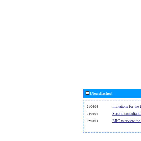
[Newsflashes]
Invitations for th
21/06/05
Second consultati
04/10/04
RRC to review the
02/08/04