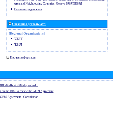
Area and Neighbouring Countries, Geneva 1989(GE89)]
Регламент радиосвязи
Связанная деятельность
[Regional Organisations]
[CEPT]
[EBU]
Прочая информация
e RRC-06-Rev.GE89 dispatched...
on on the RRC to review the GE89 Agreement
 GE89 Agreement - Consultation