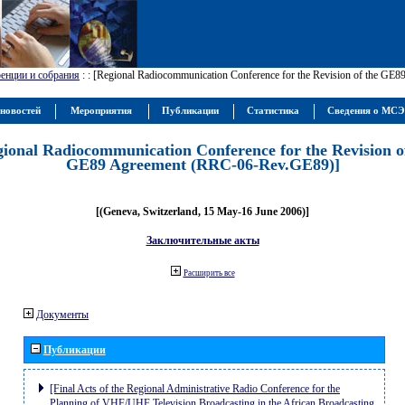
енции и собрания
:
: [Regional Radiocommunication Conference for the Revision of the GE
новостей
Мероприятия
Публикации
Статистика
Сведения о МС
gional Radiocommunication Conference for the Revision o
GE89 Agreement (RRC-06-Rev.GE89)]
[(Geneva, Switzerland, 15 May-16 June 2006)]
Заключительные акты
Расширить все
Документы
Публикации
[Final Acts of the Regional Administrative Radio Conference for the
Planning of VHF/UHF Television Broadcasting in the African Broadcasting