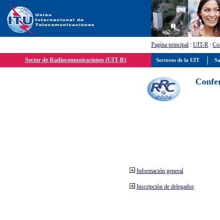
Pagína principal
:
UIT-R
:
Con
Sector de Radiocomunicaciones (UIT-R)
Sectores de la UIT
Sa
Confer
Información general
Inscripción de delegados