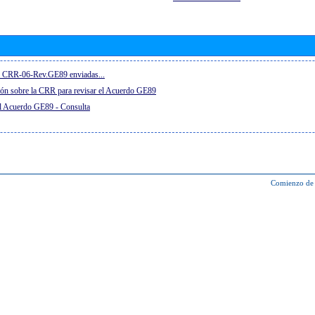
el CRR-06-Rev.GE89 enviadas...
ón sobre la CRR para revisar el Acuerdo GE89
el Acuerdo GE89 - Consulta
Comienzo de 