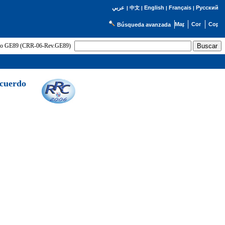
English
Français
Русский
عربي
|
中文
|
|
|
Búsqueda avanzada
uerdo GE89 (CRR-06-Rev.GE89)
Acuerdo