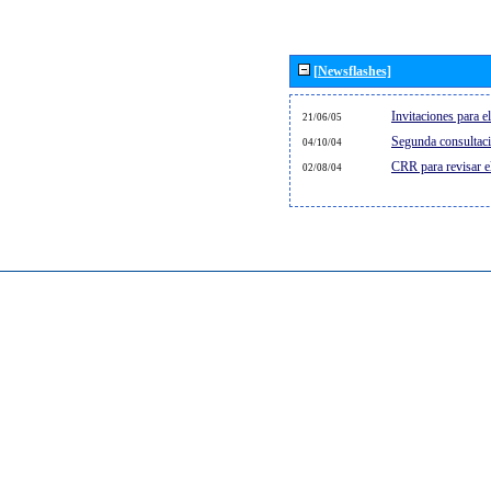
[Newsflashes]
Invitaciones para 
21/06/05
Segunda consultaci
04/10/04
CRR para revisar 
02/08/04