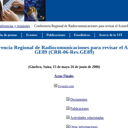
ferencias y reuniones
:
: Conferencia Regional de Radiocomunicaciones para revisar el Ac
la de prensa
Eventos
Publicaciones
Estadísticas
Acerca de la UIT
encia Regional de Radiocomunicaciones para revisar el 
GE89 (CRR-06-Rev.GE89)
(Ginebra, Suiza, 15 de mayo-16 de junio de 2006)
Actas Finales
Expandir todo
Documentos
Publicaciones
Actividades relacionadas
Otras informaciones