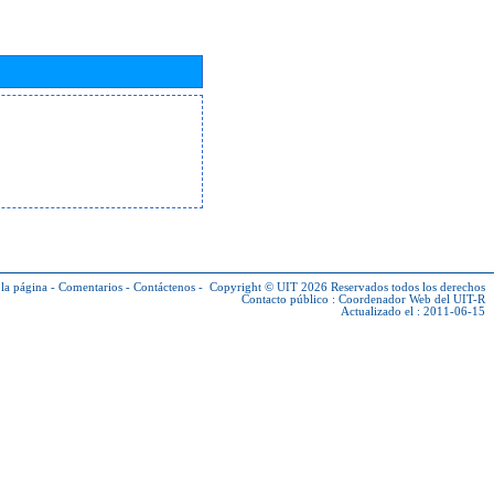
la página
-
Comentarios
-
Contáctenos
-
Copyright © UIT 2026
Reservados todos los derechos
Contacto público :
Coordenador Web del UIT-R
Actualizado el : 2011-06-15