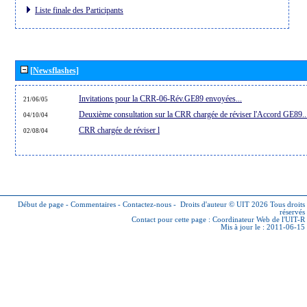
Liste finale des Participants
[Newsflashes]
Invitations pour la CRR-06-Rév.GE89 envoyées...
21/06/05
Deuxième consultation sur la CRR chargée de réviser l'Accord GE89..
04/10/04
CRR chargée de réviser l
02/08/04
Début de page
-
Commentaires
-
Contactez-nous
-
Droits d'auteur © UIT 2026
Tous droits
réservés
Contact pour cette page :
Coordinateur Web de l'UIT-R
Mis à jour le : 2011-06-15