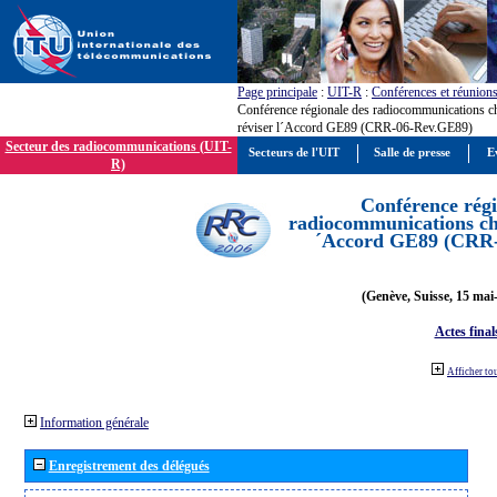
Page principale
:
UIT-R
:
Conférences et réunion
Conférence régionale des radiocommunications c
réviser l´Accord GE89 (CRR-06-Rev.GE89)
Secteur des radiocommunications (UIT-
Secteurs de l'UIT
Salle de presse
E
R)
Conférence régi
radiocommunications cha
´Accord GE89 (CRR
(Genève, Suisse, 15 mai
Actes final
Afficher to
Information générale
Enregistrement des délégués