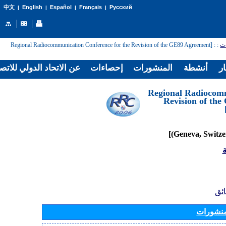
English
Español
Français
Русский
中文
|
|
|
|
: [Regional Radiocommunication Conference for the Revision of the GE89 Agreement
:
ات
ار
أنشطة
المنشورات
إحصاءات
عن الاتحاد الدولي للاتص
[Regional Radiocom
Revision of th
ة
ائق
منشورات