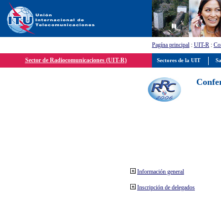
Pagína principal
:
UIT-R
:
Con
Sector de Radiocomunicaciones (UIT-R)
Sectores de la UIT
Sa
Confer
Información general
Inscripción de delegados