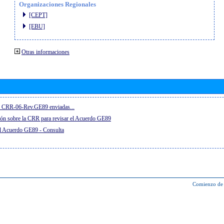
Organizaciones Regionales
[CEPT]
[EBU]
Otras informaciones
el CRR-06-Rev.GE89 enviadas...
ón sobre la CRR para revisar el Acuerdo GE89
el Acuerdo GE89 - Consulta
Comienzo de 