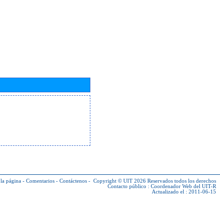
la página
-
Comentarios
-
Contáctenos
-
Copyright © UIT 2026
Reservados todos los derechos
Contacto público :
Coordenador Web del UIT-R
Actualizado el : 2011-06-15