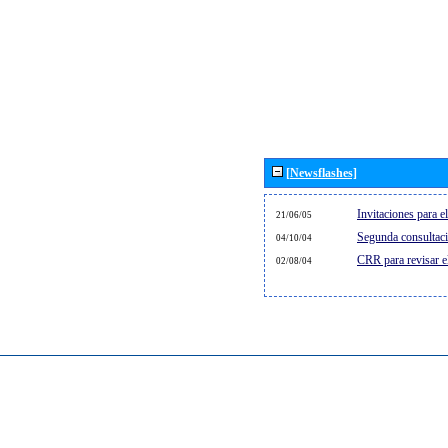
[Newsflashes]
Invitaciones para 
21/06/05
Segunda consultaci
04/10/04
CRR para revisar 
02/08/04