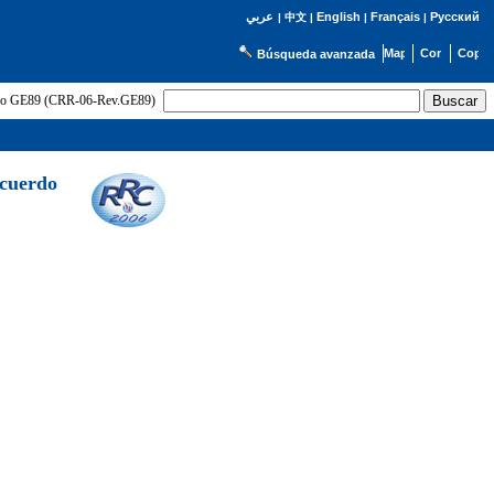
English
Français
Русский
عربي
|
中文
|
|
|
Búsqueda avanzada
uerdo GE89 (CRR-06-Rev.GE89)
Acuerdo