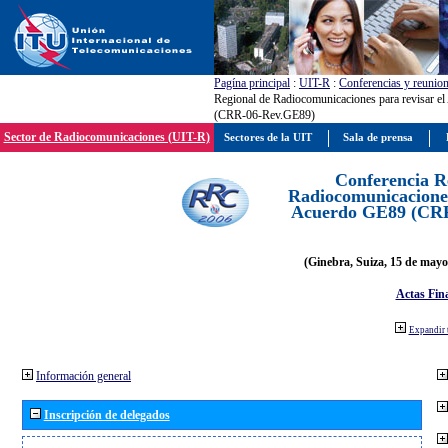
Pagína principal
:
UIT-R
:
Conferencias y reunio
Regional de Radiocomunicaciones para revisar e
(CRR-06-Rev.GE89)
Sector de Radiocomunicaciones (UIT-R)
Sectores de la UIT
Sala de prensa
Conferencia R
Radiocomunicaciones
Acuerdo GE89 (CR
(Ginebra, Suiza, 15 de mayo
Actas Fina
Expandir 
Información general
Inscripción de delegados