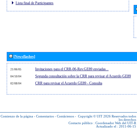
Lista final de Participantes
[Newsflashes]
Invitaciones para el CRR-06-Rev.GE89 enviadas...
21/06/05
Segunda consultación sobre la CRR para revisar el Acuerdo GE89
04/10/04
CRR para revisar el Acuerdo GE89 - Consulta
02/08/04
Comienzo de la página
-
Comentarios
-
Contáctenos
-
Copyright © UIT 2026
Reservados todos
los derechos
Contacto público :
Coordenador Web del UIT-R
Actualizado el : 2011-06-15