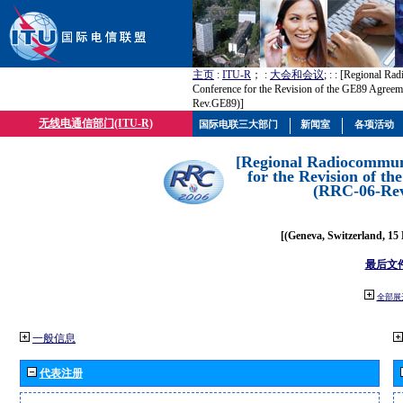
主页
:
ITU-R
； :
大会和会议
; :
: [Regional Ra
Conference for the Revision of the GE89 Agree
Rev.GE89)]
无线电通信部门(ITU-R)
国际电联三大部门
新闻室
各项活动
[Regional Radiocommun
for the Revision of t
(RRC-06-Re
[(Geneva, Switzerland, 15
最后文
全部展
一般信息
代表注册