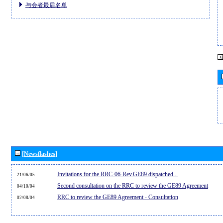
与会者最后名单
[Newsflashes]
Invitations for the RRC-06-Rev.GE89 dispatched...
21/06/05
Second consultation on the RRC to review the GE89 Agreement
04/10/04
RRC to review the GE89 Agreement - Consultation
02/08/04