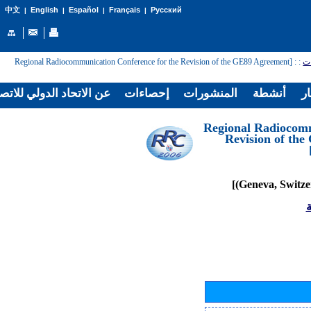
English
Español
Français
Русский
中文
|
|
|
|
: [Regional Radiocommunication Conference for the Revision of the GE89 Agreement
:
ات
ار
أنشطة
المنشورات
إحصاءات
عن الاتحاد الدولي للاتص
[Regional Radiocom
Revision of th
ة