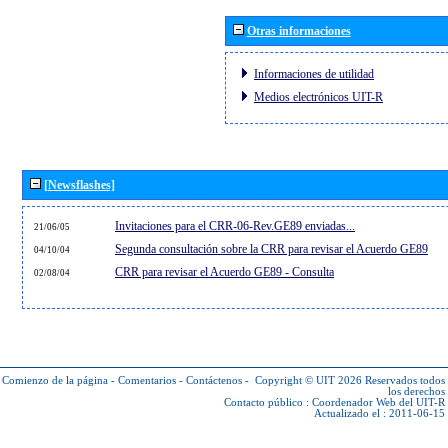
Otras informaciones
Informaciones de utilidad
Medios electrónicos UIT-R
[Newsflashes]
Invitaciones para el CRR-06-Rev.GE89 enviadas...
21/06/05
Segunda consultación sobre la CRR para revisar el Acuerdo GE89
04/10/04
CRR para revisar el Acuerdo GE89 - Consulta
02/08/04
Comienzo de la página
-
Comentarios
-
Contáctenos
-
Copyright © UIT 2026
Reservados todos
los derechos
Contacto público :
Coordenador Web del UIT-R
Actualizado el : 2011-06-15