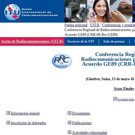
Pagína principal
:
UIT-R
:
Conferencias y reunio
Conferencia Regional de Radiocomunicaciones par
Acuerdo GE89 (CRR-06-Rev.GE89)
Sector de Radiocomunicaciones (UIT-R)
Sectores de la UIT
Sala de prensa
Conferencia Reg
Radiocomunicaciones pa
Acuerdo GE89 (CRR-
(Ginebra, Suiza, 15 de mayo-16 
Actas Finales
Expandir todo
Información general
Documentos
Inscripción de delegados
Publicaciones
Actividades relacionadas