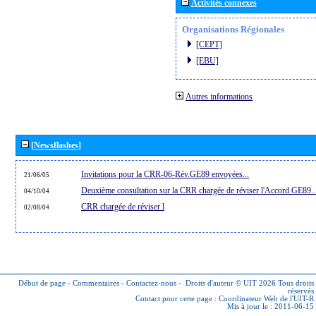
Activités connexes
Organisations Régionales
[CEPT]
[EBU]
Autres informations
[Newsflashes]
Invitations pour la CRR-06-Rév.GE89 envoyées...
21/06/05
Deuxième consultation sur la CRR chargée de réviser l'Accord GE89..
04/10/04
CRR chargée de réviser l
02/08/04
Début de page
-
Commentaires
-
Contactez-nous
-
Droits d'auteur © UIT 2026
Tous droits
réservés
Contact pour cette page :
Coordinateur Web de l'UIT-R
Mis à jour le : 2011-06-15