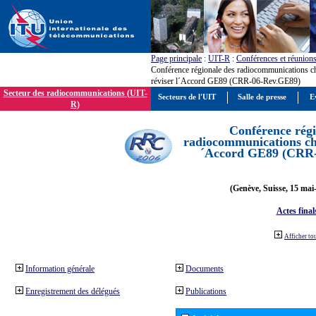
Page principale
:
UIT-R
:
Conférences et réunion
Conférence régionale des radiocommunications c
réviser l´Accord GE89 (CRR-06-Rev.GE89)
Secteur des radiocommunications (UIT-
Secteurs de l'UIT
Salle de presse
E
R)
Conférence régi
radiocommunications cha
´Accord GE89 (CRR
(Genève, Suisse, 15 mai
Actes final
Afficher to
Information générale
Documents
Enregistrement des délégués
Publications