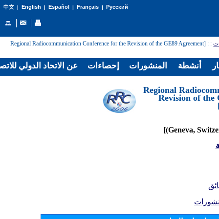
English
Español
Français
Русский
中文
|
|
|
|
: [Regional Radiocommunication Conference for the Revision of the GE89 Agreement
:
ات
ار
أنشطة
المنشورات
إحصاءات
عن الاتحاد الدولي للاتص
[Regional Radiocom
Revision of th
ة
ائق
نشورات