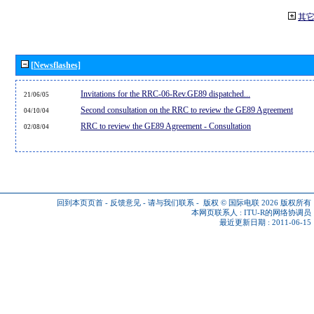
其
[Newsflashes]
Invitations for the RRC-06-Rev.GE89 dispatched...
21/06/05
Second consultation on the RRC to review the GE89 Agreement
04/10/04
RRC to review the GE89 Agreement - Consultation
02/08/04
回到本页页首
-
反馈意见
-
请与我们联系
-
版权 © 国际电联 2026
版权所有
本网页联系人 :
ITU-R的网络协调员
最近更新日期 : 2011-06-15