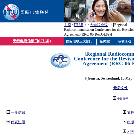
主页
:
ITU-R
； :
大会和会议
; :
: [Regional
Radiocommunication Conference for the Revisio
Agreement (RRC-06-Rev.GE89)]
无线电通信部门(ITU-R)
国际电联三大部门
新闻室
各项活动
[Regional Radiocomm
Conference for the Revisi
Agreement (RRC-06-
[(Geneva, Switzerland, 15 May-
最后文件
全部展开
一般信息
文
代表注册
出
相